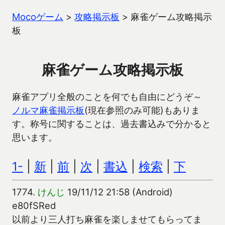
Mocoゲーム
>
攻略掲示板
>
麻雀ゲーム攻略掲示
板
麻雀ゲーム攻略掲示板
麻雀アプリ全般のことを何でも自由にどうぞ～
ノルマ麻雀掲示板
(現在参照のみ可能)もありま
す。称号に関することは、過去書込みで分かると
思います。
1-
|
新
|
前
|
次
|
書込
|
検索
|
下
1774.
けんじ
19/11/12 21:58 (Android)
e80fSRed
以前より三人打ち麻雀を楽しませてもらってま