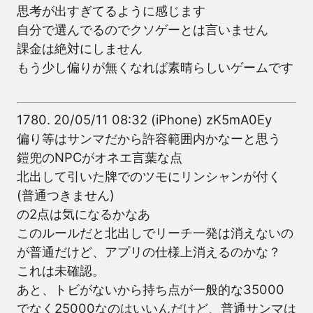
思考が出すぎてるように感じます
自分で選んでるのでクソゲーとは言いません
課金は絶対にしません
もう少し偏りが無くなれば素晴らしいゲームです
1780.
20/05/11 08:32 (iPhone) zK5mA0Ey
偏り等はサンマだから許容範囲内かなーと思う
鎧兜のNPCがオネエ言葉な点
北出して引いた牌でのツモにリンシャンが付く
(普通つきません)
の2点は気になるかなあ
このルールだと北出しでリーチ一発は消えないの
が普通だけど、アプリの仕様上消えるのかな？
これは未確認。
あと、トビがないから持ち点が一般的な35000
でなく25000なのはいいんだけど、普通サンマは