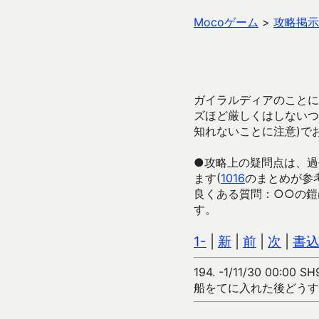
Mocoゲーム
>
攻略掲示
ガイラルディアのことに
ズほど厳しくはしないつ
知れないことに注意)で
●攻略上の疑問点は、過
ます(
1016
のまとめが参
良くある質問：○○の鎧
す。
1-
|
新
|
前
|
次
|
書
194.
-1/11/30 00:00 SH
船をてに入れた後どうす