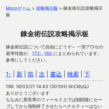
Mocoゲーム
>
攻略掲示板
>
錬金術伝説攻略掲示
板
錬金術伝説攻略掲示板
錬金術伝説について自由にどうぞ～ 一部ア○セの
基準性能が、
172-
,
182-
にまとめられています。
参考にしてください。
1-
|
新
|
前
|
次
|
書込
|
検索
|
下
199.
16/03/21 14:43 (301SH) bhCi9yQJ
ありがとうございます
ちなみに異世界のフィールド上では戦闘後にセー
ブしてから強制終了させたらペナルティーはない