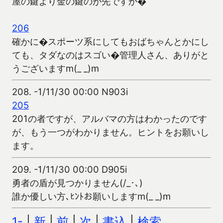
屋の鍵より金の鍵のが先ですか�
206
確かに�スポーツ系にしてもおばちゃんとかにし
ても、タダなのはスゴい�管理人さん、ありがと
うございますm(_ _)m
208.
-1/11/30 00:00 N903i
205
201の者ですが、アルバマの方はわかったのです
が、もう一つがわかりません。ヒントをお願いし
ます。
209.
-1/11/30 00:00 D905i
勇者の盾が見つかりません(/_･､)
誰か優しい方､ﾋﾝﾄお願いしますm(_ _)m
1-
|
新
|
前
|
次
|
書込
|
検索