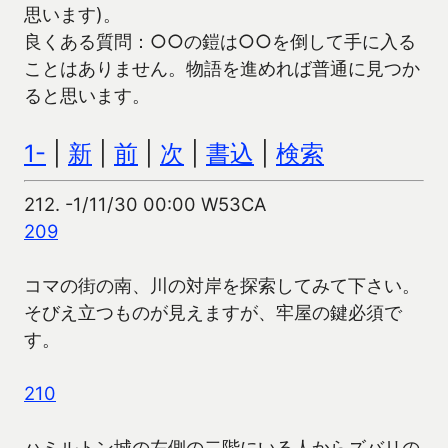
思います)。
良くある質問：○○の鎧は○○を倒して手に入る
ことはありません。物語を進めれば普通に見つか
ると思います。
1-
|
新
|
前
|
次
|
書込
|
検索
212.
-1/11/30 00:00 W53CA
209
コマの街の南、川の対岸を探索してみて下さい。
そびえ立つものが見えますが、牢屋の鍵必須で
す。
210
ハミルトン城の左側の二階にいる人からズバリの