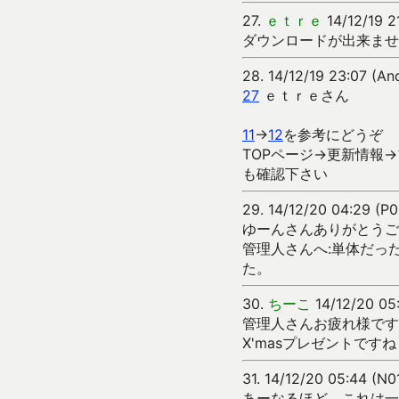
27.
ｅｔｒｅ
14/12/19 2
ダウンロードが出来ません
28.
14/12/19 23:07 (A
27
ｅｔｒｅさん
11
→
12
を参考にどうぞ
TOPページ→更新情報→
も確認下さい
29.
14/12/20 04:29 (P
ゆーんさんありがとうご
管理人さんへ:単体だっ
た。
30.
ちーこ
14/12/20 05
管理人さんお疲れ様です
X'masプレゼントです
31.
14/12/20 05:44 (N
あーなるほど。これは一