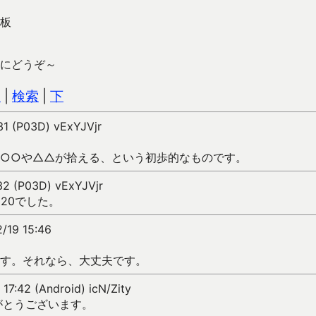
板
にどうぞ～
込
|
検索
|
下
31 (P03D) vExYJVjr
○○や△△が拾える、という初歩的なものです。
32 (P03D) vExYJVjr
20でした。
/19 15:46
す。それなら、大丈夫です。
 17:42 (Android) icN/Zity
がとうございます。