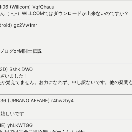
1:06 (Willcom) VqfQhauu
（ -_-）WILLCOMではダウンロードが出来ないのですか？
ndroid) gz2Vw1mr
ブログor剣闘士伝説
03D) SshK.DWO
ざいました！
たか覚えてません。お力になれず、申し訳ないです。他の疑問
:36 (URBANO AFFARE) r4hwzby4
ね 嬉しいです
01E) yhLKWTGG
回目では完全に進め無いゲームなんだね。