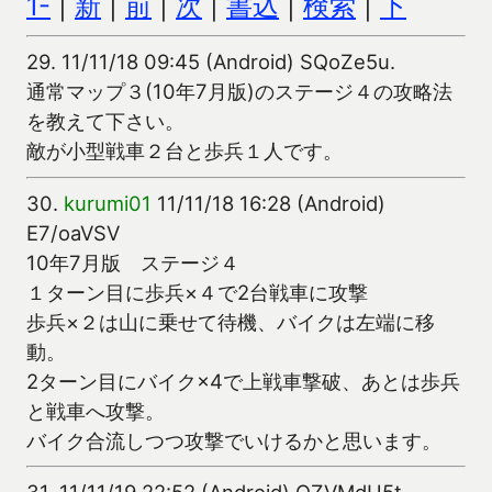
1-
|
新
|
前
|
次
|
書込
|
検索
|
下
29.
11/11/18 09:45 (Android) SQoZe5u.
通常マップ３(10年7月版)のステージ４の攻略法
を教えて下さい。
敵が小型戦車２台と歩兵１人です。
30.
kurumi01
11/11/18 16:28 (Android)
E7/oaVSV
10年7月版 ステージ４
１ターン目に歩兵×４で2台戦車に攻撃
歩兵×２は山に乗せて待機、バイクは左端に移
動。
2ターン目にバイク×4で上戦車撃破、あとは歩兵
と戦車へ攻撃。
バイク合流しつつ攻撃でいけるかと思います。