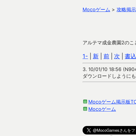
Mocoゲーム
>
攻略掲示
アルテマ成金農園2のこ
1-
|
新
|
前
|
次
|
書
3.
10/01/10 18:56 (N9
ダウンロードしようにも
Mocoゲーム掲示板T
Mocoゲーム