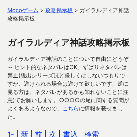
Mocoゲーム
>
攻略掲示板
>
ガイラルディア神話
攻略掲示板
ガイラルディア神話攻略掲示板
ガイラルディア神話のことについて自由にどうぞ
～ ヒント的なネタバレはOK、ずばりネタバレは
禁止(脱出シリーズほど厳しくはしないつもりで
すが、避けられる場合は避けて欲しいです、逆に
見る方は、ネタバレがあるかも知れないことに注
意)でお願いします。○○○○の尾に関する質問が
よくあるようなので、
こちら
に情報を載せまし
た。
1-
|
新
|
前
|
次
|
書込
|
検索