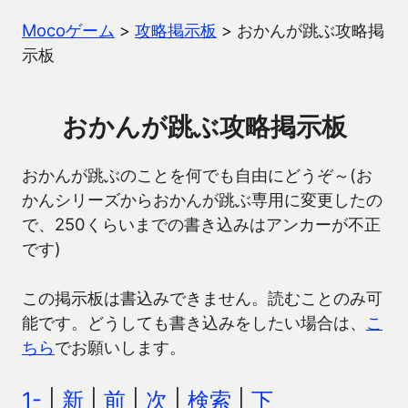
Mocoゲーム
>
攻略掲示板
>
おかんが跳ぶ攻略掲
示板
おかんが跳ぶ攻略掲示板
おかんが跳ぶのことを何でも自由にどうぞ～(お
かんシリーズからおかんが跳ぶ専用に変更したの
で、250くらいまでの書き込みはアンカーが不正
です)
この掲示板は書込みできません。読むことのみ可
能です。どうしても書き込みをしたい場合は、
こ
ちら
でお願いします。
1-
|
新
|
前
|
次
|
検索
|
下