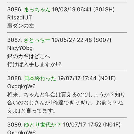
3086.
まっちゃん
19/03/19 06:41 (301SH)
R1szdIUT
裏ダンの左
3087.
さとっちー
19/05/27 22:48 (S007)
NIcyYObg
銀のカギはどこへ
行けば入手しますか!？
3088.
日本終わった
19/07/17 17:44 (N01F)
OxgqkgW6
将来、ちゃんと年金は貰えるのでしょうか？知り
合いのおじさんが｢俺達でぎりぎり、お前ら？ね
えよ｣と言ってます。
3089.
ゆとり世代か？
19/07/17 17:52 (N01F)
OxgqkgW6