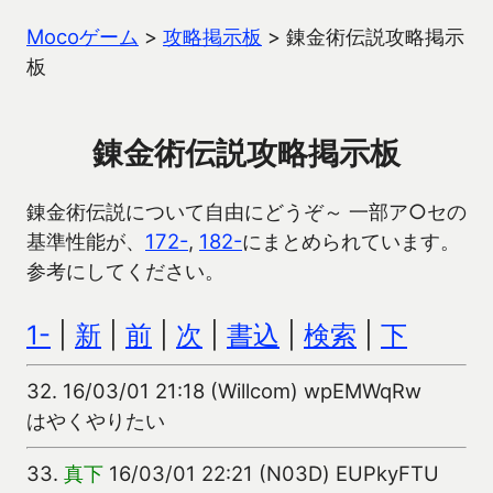
Mocoゲーム
>
攻略掲示板
>
錬金術伝説攻略掲示
板
錬金術伝説攻略掲示板
錬金術伝説について自由にどうぞ～ 一部ア○セの
基準性能が、
172-
,
182-
にまとめられています。
参考にしてください。
1-
|
新
|
前
|
次
|
書込
|
検索
|
下
32.
16/03/01 21:18 (Willcom) wpEMWqRw
はやくやりたい
33.
真下
16/03/01 22:21 (N03D) EUPkyFTU