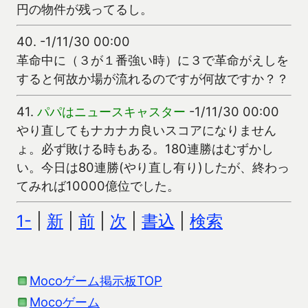
円の物件が残ってるし。
40.
-1/11/30 00:00
革命中に（３が１番強い時）に３で革命がえしを
すると何故か場が流れるのですが何故ですか？？
41.
パパはニュースキャスター
-1/11/30 00:00
やり直してもナカナカ良いスコアになりません
ょ。必ず敗ける時もある。180連勝はむずかし
い。今日は80連勝(やり直し有り)したが、終わっ
てみれば10000億位でした。
1-
|
新
|
前
|
次
|
書込
|
検索
Mocoゲーム掲示板TOP
Mocoゲーム