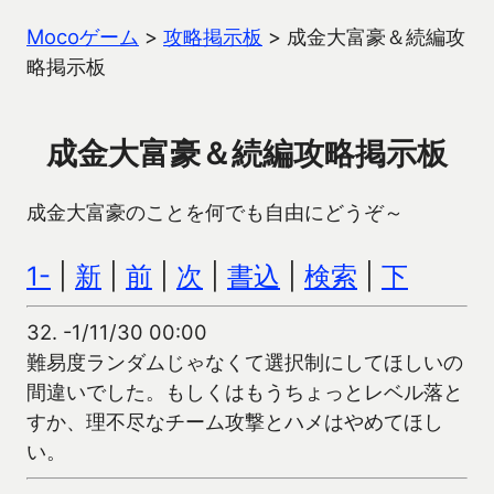
Mocoゲーム
>
攻略掲示板
>
成金大富豪＆続編攻
略掲示板
成金大富豪＆続編攻略掲示板
成金大富豪のことを何でも自由にどうぞ～
1-
|
新
|
前
|
次
|
書込
|
検索
|
下
32.
-1/11/30 00:00
難易度ランダムじゃなくて選択制にしてほしいの
間違いでした。もしくはもうちょっとレベル落と
すか、理不尽なチーム攻撃とハメはやめてほし
い。