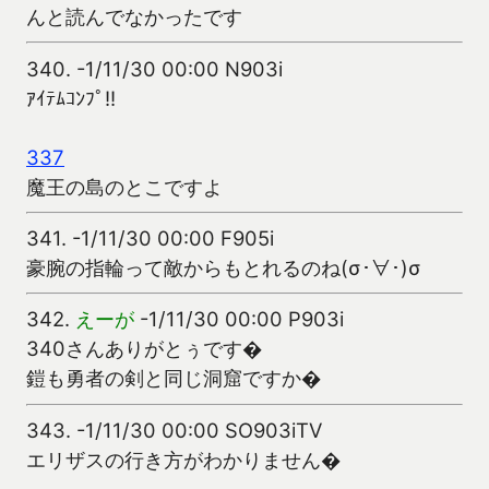
んと読んでなかったです
340.
-1/11/30 00:00 N903i
ｱｲﾃﾑｺﾝﾌﾟ!!
337
魔王の島のとこですよ
341.
-1/11/30 00:00 F905i
豪腕の指輪って敵からもとれるのね(σ･∀･)σ
342.
えーが
-1/11/30 00:00 P903i
340さんありがとぅです�
鎧も勇者の剣と同じ洞窟ですか�
343.
-1/11/30 00:00 SO903iTV
エリザスの行き方がわかりません�