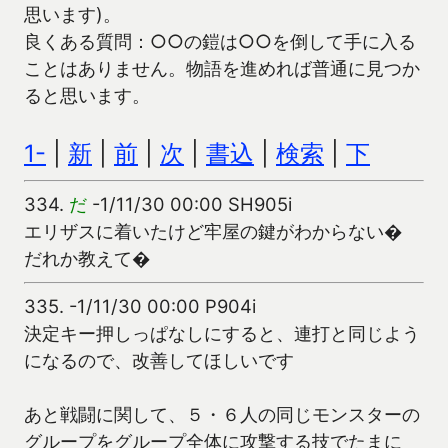
思います)。
良くある質問：○○の鎧は○○を倒して手に入る
ことはありません。物語を進めれば普通に見つか
ると思います。
1-
|
新
|
前
|
次
|
書込
|
検索
|
下
334.
だ
-1/11/30 00:00 SH905i
エリザスに着いたけど牢屋の鍵がわからない�
だれか教えて�
335.
-1/11/30 00:00 P904i
決定キー押しっぱなしにすると、連打と同じよう
になるので、改善してほしいです
あと戦闘に関して、５・６人の同じモンスターの
グループをグループ全体に攻撃する技でたまに