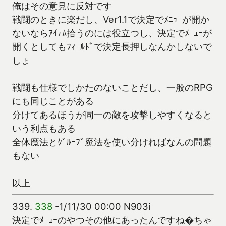
俺はその意見に反対です
戦闘のときに楽だし、Ver1.1で決定でﾒﾆｭｰが開か
ないならｱｲﾃﾑ拾うのには役立つし、決定でﾒﾆｭｰが
開くとしてもﾌｨｰﾙﾄﾞで決定長押しなんかしないで
しょ
戦闘も仕様でしかたのないことだし、一般のRPG
にも同じことがある
分けてあるほうが同一の敵を攻撃しやすくなると
いう利点もある
全体魔法とｸﾞﾙｰﾌﾟ魔法を使い分ければなんの問題
もない
以上
339.
338
-1/11/30 00:00 N903i
決定でﾒﾆｭｰのやつその他にあったんですね�ちゃ