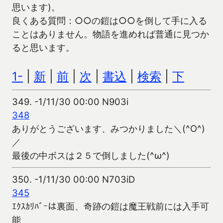
思います)。
良くある質問：○○の鎧は○○を倒して手に入る
ことはありません。物語を進めれば普通に見つか
ると思います。
1-
|
新
|
前
|
次
|
書込
|
検索
|
下
349.
-1/11/30 00:00 N903i
348
ありがとうございます、みつかりました＼(^O^)
／
最後の中ボスは２５で倒しました(^ω^)
350.
-1/11/30 00:00 N703iD
345
ｴｸｽｶﾘﾊﾞｰは裏面、奇跡の鎧は魔王戦前には入手可
能