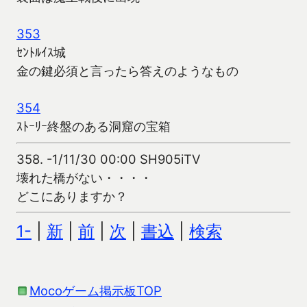
353
ｾﾝﾄﾙｲｽ城
金の鍵必須と言ったら答えのようなもの
354
ｽﾄｰﾘｰ終盤のある洞窟の宝箱
358.
-1/11/30 00:00 SH905iTV
壊れた橋がない・・・・
どこにありますか？
1-
|
新
|
前
|
次
|
書込
|
検索
Mocoゲーム掲示板TOP