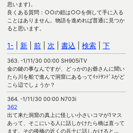
思います)。
良くある質問：○○の鎧は○○を倒して手に入る
ことはありません。物語を進めれば普通に見つか
ると思います。
1-
|
新
|
前
|
次
|
書込
|
検索
|
下
363.
-1/11/30 00:00 SH905iTV
金の鍵の事なんですが、どっかのお爺さんに聞い
たら川を船で進んで洞窟にあるってｲｯﾃﾀﾝﾃﾞｽがど
こら辺でしょうか？
364.
-1/11/30 00:00 N703i
362
出て来た洞窟の真上に怪しい小さいコマが1マス
あって、そこにいる人に話しかけたら橋は直って
ます。その後橋の近くの兵士に話しかけると…