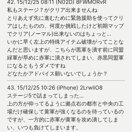
42.
15/12/25 08:11 (N02D) 8FWMORvR
私もステージ７がクリア出来ませんね
とりあえず先に進むために緊急援助を使ってクリ
アはしたものの、何度か挑戦したけど初期マップ
でクリア(ノーマル)出来ないのはちょっと…
いかに早く左上の特殊アイテム破壊がってことな
んだと思いますが、こちらが黒軍を潰す前に同盟
緑軍が早めに赤軍に潰されてしまい、赤黒同盟軍
になるともうダメですね
どなたかアドバイス願いないでしょうか？
43.
15/12/25 10:26 (iPhone) 2LrwIiO8
ステージ5で詰まってしまった…
上の方が仰ってるように拠点右の都市と中央の工
場だけ確保して黄軍が強くなるのを待っているの
ですが、一方的に赤軍が黄軍を攻め潰してしま
い、いつも負けてしまいます。