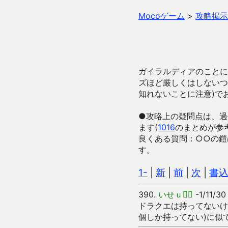
Mocoゲーム
>
攻略掲示
ガイラルディアのことに
ズほど厳しくはしないつ
知れないことに注意)で
●攻略上の疑問点は、過
ます(
1016
のまとめが参
良くある質問：○○の鎧
す。
1-
|
新
|
前
|
次
|
書
390.
いせｕ５
-1/11/3
ドラクエは持ってないけ
個しか持ってない)に似