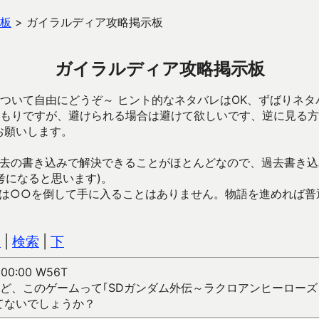
板
>
ガイラルディア攻略掲示板
ガイラルディア攻略掲示板
ついて自由にどうぞ～ ヒント的なネタバレはOK、ずばりネタ
もりですが、避けられる場合は避けて欲しいです、逆に見る方
お願いします。
去の書き込みで解決できることがほとんどなので、過去書き込
考になると思います)。
は○○を倒して手に入ることはありません。物語を進めれば普
込
|
検索
|
下
0 00:00 W56T
ど、このゲームって｢SDガンダム外伝～ラクロアンヒーローズ
てないでしょうか？