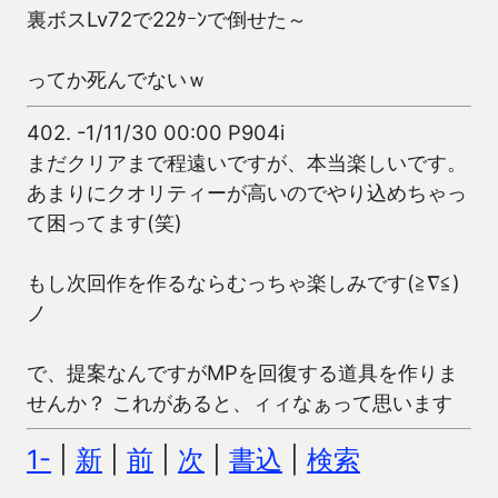
裏ボスLv72で22ﾀｰﾝで倒せた～
ってか死んでないｗ
402.
-1/11/30 00:00 P904i
まだクリアまで程遠いですが、本当楽しいです。
あまりにクオリティーが高いのでやり込めちゃっ
て困ってます(笑)
もし次回作を作るならむっちゃ楽しみです(≧∇≦)
ノ
で、提案なんですがMPを回復する道具を作りま
せんか？ これがあると、ィィなぁって思います
1-
|
新
|
前
|
次
|
書込
|
検索