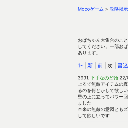
Mocoゲーム
>
攻略掲示
おばちゃん大集合のこと
してください。一部おば
あります。
1-
|
新
|
前
| 次 |
書
3991.
下手なのど飴
22/
上るで無敵アイテムの真
るのを何とかして欲しい
壁の上に立ってパワー回
ました
本来の無敵の意図ともズ
して欲しいです