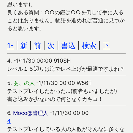
思います)。
良くある質問：○○の鎧は○○を倒して手に入る
ことはありません。物語を進めれば普通に見つか
ると思います。
1-
|
新
|
前
|
次
|
書込
|
検索
|
下
4.
-1/11/30 00:00 910SH
レベル１５辺りは海でレベ上げが最適ですよね？
5.
あ、の人
-1/11/30 00:00 W56T
テストプレイしたかった…(前者もいましたが)
書き込みが少ないので何となくカキコ！
6.
Moco@管理人
-1/11/30 00:00
4
テストプレイしている人の人数がそんなに多くな