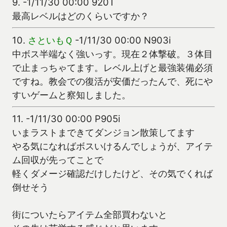
9.
-1/11/30 00:00 920T
最高レベルはどのくらいですか？
10.
さといもＱ
-1/11/30 00:00 N903i
中ボス半端なく強いっす。現在２体撃破。３体目
で止まっちゃてます。レベル上げと最強装備必須
ですね。教会での復活が安価だったんで、死にや
すいゲームと察知しました。
11.
-1/11/30 00:00 P905i
いまラストまできてダンジョン散策してます
やる気になればボスいけるんでしょうが、アイテ
ム回収が先ってことで
軽くダメージ確認だけしたけど、その気でくれば
倒せそう
街についたらアイテム全部買わないと