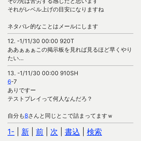
その先は苦労する感じだと思います
それがレベル上げの目安になりますね
ネタバレ的なことはメールにします
12.
-1/11/30 00:00 920T
ああぁぁぁこの掲示板を見れば見るほど早くやり
たい…
13.
-1/11/30 00:00 910SH
6
-7
ありですー
テストプレイって何人なんだろ？
自分も
8
さんと同じとこで詰まってますｗ
1-
|
新
|
前
|
次
|
書込
|
検索