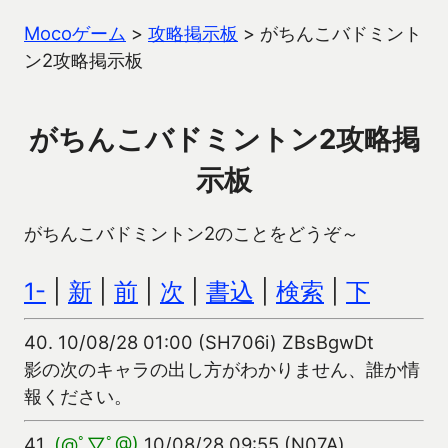
Mocoゲーム
>
攻略掲示板
>
がちんこバドミント
ン2攻略掲示板
がちんこバドミントン2攻略掲
示板
がちんこバドミントン2のことをどうぞ～
1-
|
新
|
前
|
次
|
書込
|
検索
|
下
40.
10/08/28 01:00 (SH706i) ZBsBgwDt
影の次のキャラの出し方がわかりません、誰か情
報ください。
41.
(@ﾟ▽ﾟ@)
10/08/28 09:55 (N07A)