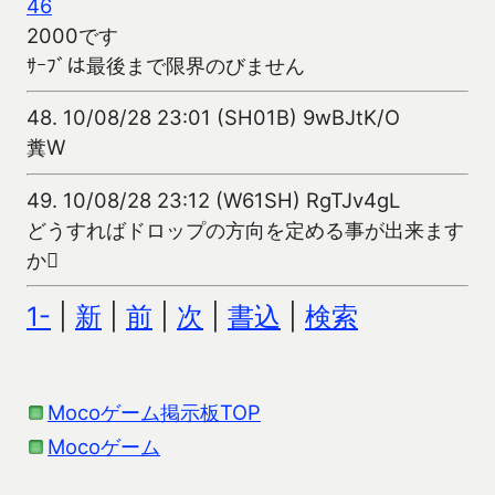
46
2000です
ｻｰﾌﾞは最後まで限界のびません
48.
10/08/28 23:01 (SH01B) 9wBJtK/O
糞W
49.
10/08/28 23:12 (W61SH) RgTJv4gL
どうすればドロップの方向を定める事が出来ます
か
1-
|
新
|
前
|
次
|
書込
|
検索
Mocoゲーム掲示板TOP
Mocoゲーム