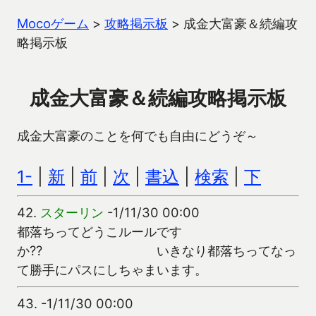
Mocoゲーム
>
攻略掲示板
>
成金大富豪＆続編攻
略掲示板
成金大富豪＆続編攻略掲示板
成金大富豪のことを何でも自由にどうぞ～
1-
|
新
|
前
|
次
|
書込
|
検索
|
下
42.
スターリン
-1/11/30 00:00
都落ちってどうこルールです
か?? いきなり都落ちってなっ
て勝手にパスにしちゃまいます。
43.
-1/11/30 00:00