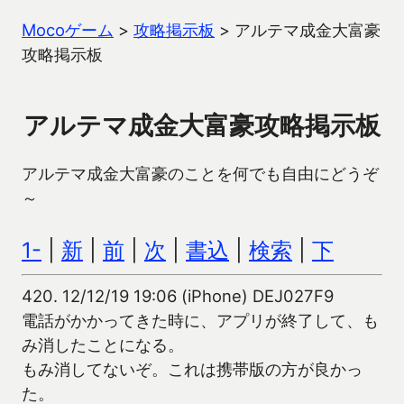
Mocoゲーム
>
攻略掲示板
>
アルテマ成金大富豪
攻略掲示板
アルテマ成金大富豪攻略掲示板
アルテマ成金大富豪のことを何でも自由にどうぞ
～
1-
|
新
|
前
|
次
|
書込
|
検索
|
下
420.
12/12/19 19:06 (iPhone) DEJ027F9
電話がかかってきた時に、アプリが終了して、も
み消したことになる。
もみ消してないぞ。これは携帯版の方が良かっ
た。