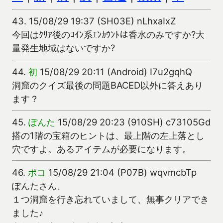
43.
15/08/29 19:37 (SH03E) nLhxaIxZ
今回はｸﾘｱ後のｺｲﾝ系ｴﾝｶｳﾝﾄは香水のみですか?大
量発生地域はないですか?
44.
初
15/08/29 20:11 (Android) I7u2gqhQ
洞窟のクイズ最後の問題BACED以外に答えあり
ます？
45.
ぽんた
15/08/29 20:23 (910SH) c73105Gd
搭の1階の宝箱のヒントは、最上階の左上落とし
穴ですよ。あるアイテムが必要になります。
46.
ポコ
15/08/29 21:04 (P07B) wqvmcbTp
ぽんたさん、
１つ洞窟を行き忘れていまして、無事クリアでき
ました♪