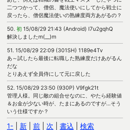
二つつかって、僧侶、魔法使いにしてから戦士に
戻ったら、僧侶魔法使いの熟練度両方あがるの？
50.
初
15/08/29 21:43 (Android) I7u2gqhQ
解決しましたm(__)m
51.
15/08/29 22:09 (301SH) 1189e4Tv
あ～試したら最後に転職した熟練度だけあがるん
だな
とりあえず全員侍にして元に戻した
52.
15/08/29 23:50 (930P) V9fgk21t
管理人様。同じ敵の組合せなのに、やたら経験値
＆お金が少ない時が、たまにあるのですが…そう
いう仕様ですか？
1-
|
新
|
前
|
次
|
書込
|
検索