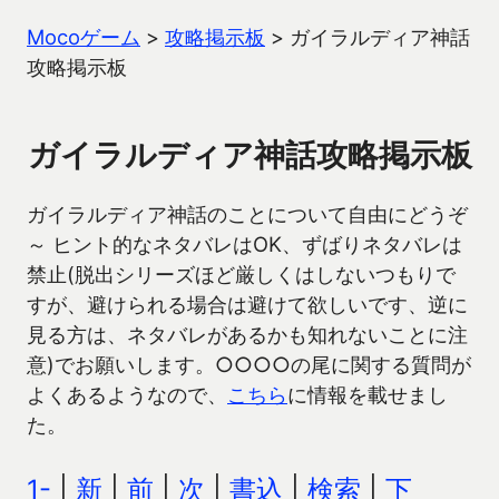
Mocoゲーム
>
攻略掲示板
>
ガイラルディア神話
攻略掲示板
ガイラルディア神話攻略掲示板
ガイラルディア神話のことについて自由にどうぞ
～ ヒント的なネタバレはOK、ずばりネタバレは
禁止(脱出シリーズほど厳しくはしないつもりで
すが、避けられる場合は避けて欲しいです、逆に
見る方は、ネタバレがあるかも知れないことに注
意)でお願いします。○○○○の尾に関する質問が
よくあるようなので、
こちら
に情報を載せまし
た。
1-
|
新
|
前
|
次
|
書込
|
検索
|
下