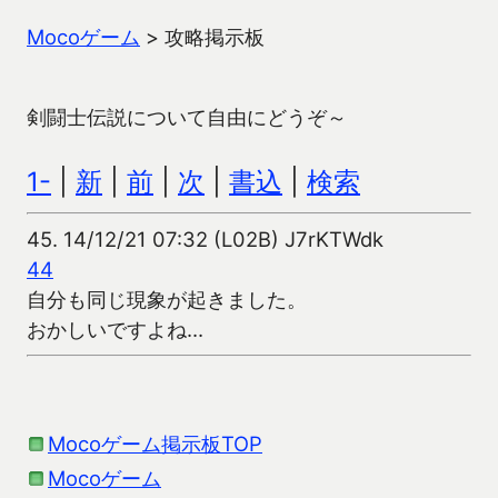
Mocoゲーム
>
攻略掲示板
剣闘士伝説について自由にどうぞ～
1-
|
新
|
前
|
次
|
書込
|
検索
45.
14/12/21 07:32 (L02B) J7rKTWdk
44
自分も同じ現象が起きました。
おかしいですよね…
Mocoゲーム掲示板TOP
Mocoゲーム