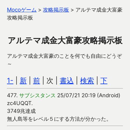
Mocoゲーム
>
攻略掲示板
>
アルテマ成金大富豪
攻略掲示板
アルテマ成金大富豪攻略掲示板
アルテマ成金大富豪のことを何でも自由にどうぞ
～
1-
|
新
|
前
| 次 |
書込
|
検索
|
下
477.
サブシスタンス
25/07/21 20:19 (Android)
zc4UQQT.
3749兆達成
無人島等をレベル５にする方法が分かった。