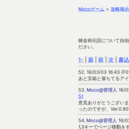
Mocoゲーム
>
攻略掲示
錬金術伝説について自由
ださい。
1-
|
新
|
前
|
次
|
書
52.
16/03/03 16:43 (F
あと宝箱と落ちてるアイ
53.
Moco@管理人
16/0
51
意見ありがとうございま
ったのですが、Ver.0.
54.
Moco@管理人
16/0
1,3キーでページ移動を