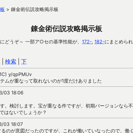
板
>
錬金術伝説攻略掲示板
錬金術伝説攻略掲示板
にどうぞ～ 一部ア○セの基準性能が、
172-
,
182-
にまとめられ
込
|
検索
|
下
01C) y/qpPMUv
テムが重なって取れないのが1度だけありました
3/03 18:06
す。検討します。宝が重なる件ですが、初期バージョンなら不
90ではないでしょうか？
3/03 18:07
するのが意図だったのですが、これが働いていなったので、働くよう