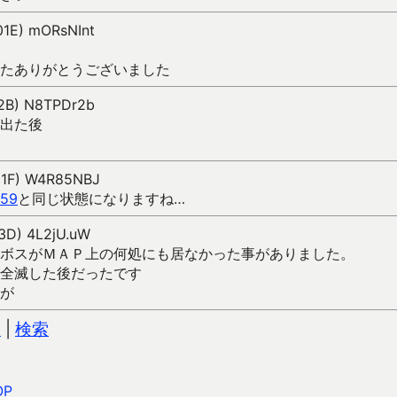
01E) mORsNInt
たありがとうございました
02B) N8TPDr2b
出た後
N01F) W4R85NBJ
59
と同じ状態になりますね…
03D) 4L2jU.uW
ボスがＭＡＰ上の何処にも居なかった事がありました。
全滅した後だったです
が
込
|
検索
OP