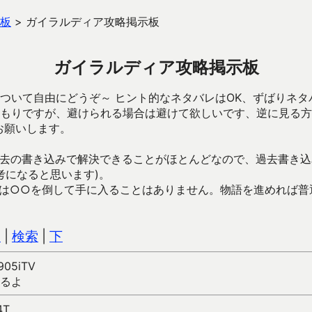
板
>
ガイラルディア攻略掲示板
ガイラルディア攻略掲示板
ついて自由にどうぞ～ ヒント的なネタバレはOK、ずばりネタ
もりですが、避けられる場合は避けて欲しいです、逆に見る方
お願いします。
去の書き込みで解決できることがほとんどなので、過去書き込
考になると思います)。
は○○を倒して手に入ることはありません。物語を進めれば普
込
|
検索
|
下
H905iTV
るよ
4T