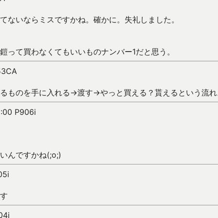
てないならミスですかね。確かに。失礼しました。
鎧って買わなくてもいいものナンバー1だと思う。
W53CA
るものを手に入れる→渡す→やっと買える？貰えるという流れ
0:00 P906i
んですかね(;o;)
05i
す
04i