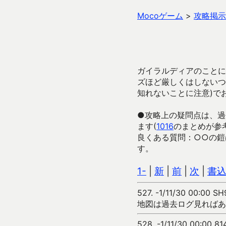
Mocoゲーム
>
攻略掲示
ガイラルディアのことに
ズほど厳しくはしないつ
知れないことに注意)で
●攻略上の疑問点は、過
ます(
1016
のまとめが参
良くある質問：○○の鎧
す。
1-
|
新
|
前
|
次
|
書
527.
-1/11/30 00:00 S
地図は過去ログ見ればあ
528.
-1/11/30 00:00 81