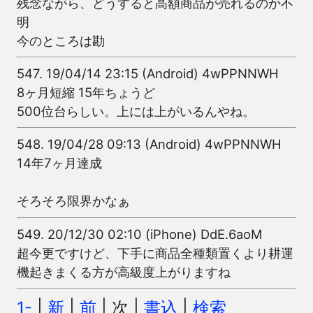
残念ながら、どうすると高額商品が売れるのか不
明
今のところは勘
547.
19/04/14 23:15 (Android) 4wPPNNWH
8ヶ月短縮 15年ちょうど
500位台らしい。上には上がいるんやね。
548.
19/04/28 09:13 (Android) 4wPPNNWH
14年7ヶ月達成
そろそろ限界かなぁ
549.
20/12/30 02:10 (iPhone) DdE.6aoM
超今更ですけど、下手に商品全種類置くより耕運
機起きまくる方が高級度上がりますね
1-
|
新
|
前
| 次 |
書込
|
検索