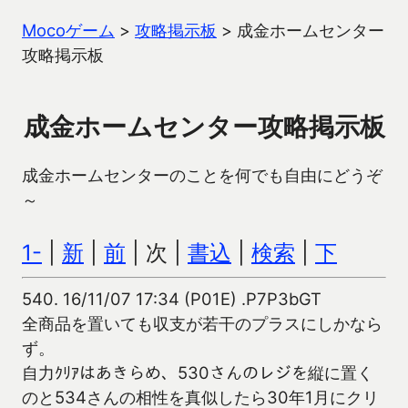
Mocoゲーム
>
攻略掲示板
>
成金ホームセンター
攻略掲示板
成金ホームセンター攻略掲示板
成金ホームセンターのことを何でも自由にどうぞ
～
1-
|
新
|
前
| 次 |
書込
|
検索
|
下
540.
16/11/07 17:34 (P01E) .P7P3bGT
全商品を置いても収支が若干のプラスにしかなら
ず。
自力ｸﾘｱはあきらめ、530さんのレジを縦に置く
のと534さんの相性を真似したら30年1月にクリ