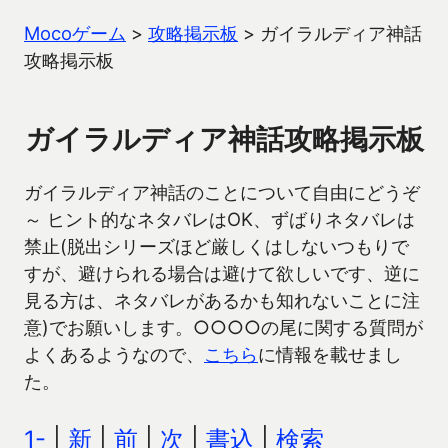
Mocoゲーム
>
攻略掲示板
>
ガイラルディア神話
攻略掲示板
ガイラルディア神話攻略掲示板
ガイラルディア神話のことについて自由にどうぞ
～ ヒント的なネタバレはOK、ずばりネタバレは
禁止(脱出シリーズほど厳しくはしないつもりで
すが、避けられる場合は避けて欲しいです、逆に
見る方は、ネタバレがあるかも知れないことに注
意)でお願いします。○○○○の尾に関する質問が
よくあるようなので、
こちら
に情報を載せまし
た。
1-
|
新
|
前
|
次
|
書込
|
検索