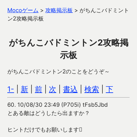
Mocoゲーム
>
攻略掲示板
>
がちんこバドミント
ン2攻略掲示板
がちんこバドミントン2攻略掲
示板
がちんこバドミントン2のことをどうぞ～
1-
|
新
|
前
|
次
|
書込
|
検索
|
下
60.
10/08/30 23:49 (P705i) tFsb5Jbd
とある敵はどうしたら出ますか？
ヒントだけでもお願いします