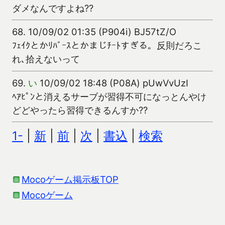
ダメなんですよね??
68.
10/09/02 01:35 (P904i) BJ57tZ/O
ﾌｪｲｸとかﾘﾊﾞｰｽとかまじﾁｰﾄすぎる。反則だろこ
れ､拾えないって
69.
い
10/09/02 18:48 (P08A) pUwVvUzI
ﾍｱﾋﾟﾝと消えるサーブが習得不可になっとんやけ
どどやったら習得できるんすか??
1-
|
新
|
前
|
次
|
書込
|
検索
Mocoゲーム掲示板TOP
Mocoゲーム