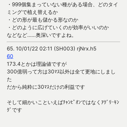
・999個集まっていない種がある場合、どのタイ
ミングで植え替えるか
・どの形が最も儲かる形なのか
・どのように広げていくのが効率がいいのか
などなど……奥深いですよね。
65.
10/01/22 02:11 (SH003) rjNrx.h5
60
173.4とかは理論値ですが
300億弱って方は30ﾏｽ以外は全て更地にしまし
た
だから純粋に30ﾏｽだけの利益です
そして細かいこといえばﾁｬﾝﾋﾟｵﾝではなくｱｸﾞﾘｰｷﾝ
ｸﾞです