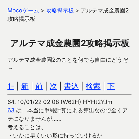
Mocoゲーム
>
攻略掲示板
>
アルテマ成金農園2
攻略掲示板
アルテマ成金農園2攻略掲示板
アルテマ成金農園2のことを何でも自由にどうぞ
～
1-
|
新
|
前
|
次
|
書込
|
検索
|
下
64.
10/01/22 02:08 (W62H) HYHt2YJm
63
は、本当に単純計算による算出なので全くア
テになりませんが……
考えることは、
・いかに早くいい形に持っていけるか