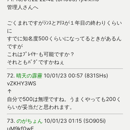
管理人さんへ
ごくまれですがﾗﾝｽとｱﾘｽが１年目の終わりくらい
に
すでに知名度500くらいになってるときがあるん
ですが
これはﾌﾟﾚｲﾔｰも可能ですか？
それともﾊﾞｸﾞですかねぇ
72.
晴天の霹靂
10/01/23 00:57 (831SHs)
vZKHY3WS
↑
自分で500は無理ですね。うまくやっても200く
らいが妥当だと思われます。
73.
のがちょん
10/01/23 01:15 (SO905i)
uM9kf0wF