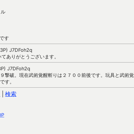
トル
2です
103P) J7DFoh2q
いてありがとうございます。
03P) J7DFoh2q
９撃破。現在武術覚醒斬りは２７００前後です。玩具と武術覚
です。
込
|
検索
OP