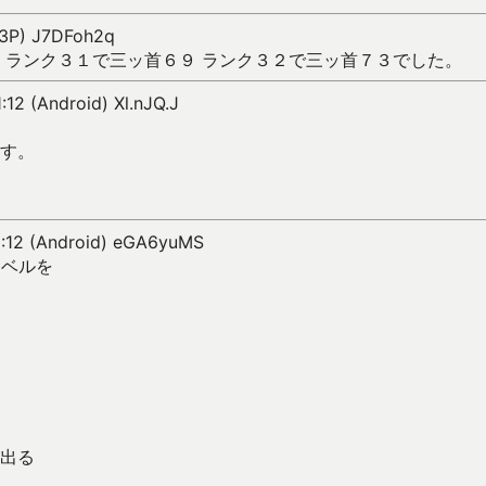
03P) J7DFoh2q
 ランク３１で三ッ首６９ ランク３２で三ッ首７３でした。
:12 (Android) Xl.nJQ.J
す。
1:12 (Android) eGA6yuMS
レベルを
出る