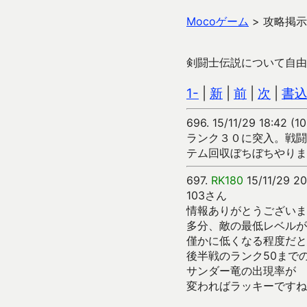
Mocoゲーム
>
攻略掲示
剣闘士伝説について自由
1-
|
新
|
前
|
次
|
書
696.
15/11/29 18:42 (
ランク３０に突入。戦闘
テム回収ぼちぼちやりま
697.
RK180
15/11/29 20
103さん
情報ありがとうございま
多分、敵の最低レベルが
僅かに低くなる程度だと
後半戦のランク50まで
サンダー竜の出現率が
変わればラッキーですね