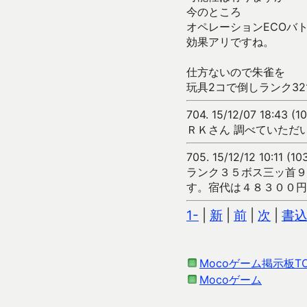
今のところ
オペレーションECOバ
効果アリですね。
仕方ないので朱雀を
玩具2コで倒しランク3
704.
15/12/07 18:43 (
ＲＫさん 調べていただ
705.
15/12/12 10:11 (1
ランク３５ボス三ッ首９
す。宿代は４８３００円
1-
|
新
|
前
|
次
|
書
Mocoゲーム掲示板T
Mocoゲーム