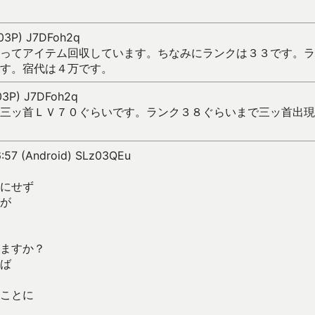
103P) J7DFoh2q
ってアイテム回収しています。ちなみにランクは３３です。ラ
す。宿代は４万です。
103P) J7DFoh2q
三ッ首ＬＶ７０ぐらいです。ランク３８ぐらいまで三ッ首出現
6:57 (Android) SLz03QEu
。
にせず
が
ますか？
ば
ことに