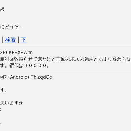
板
にどうぞ～
込
|
検索
|
下
103P) KEEX8Wnn
勝利回数減らせて来たけど前回のボスの強さとあまり変わらな
す。宿代は３００００。
:47 (Android) ThIzqdGe
す。
思いますが
の
。