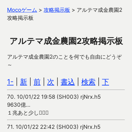
Mocoゲーム
>
攻略掲示板
>
アルテマ成金農園2
攻略掲示板
アルテマ成金農園2攻略掲示板
アルテマ成金農園2のことを何でも自由にどうぞ
～
1-
|
新
|
前
|
次
|
書込
|
検索
|
下
70.
10/01/22 19:58 (SH003) rjNrx.h5
9630億…
１兆あと少し
71.
10/01/22 22:42 (SH003) rjNrx.h5