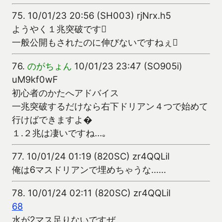
75.
10/01/23 20:56 (SH003) rjNrx.h5
ようやく１兆突破です
一般公開もされたのに伸びないですねぇ
76.
のがちょん
10/01/23 23:47 (SO905i)
uM9kf0wF
初心者のかたへアドバイス
一兆突破するだけなら右下ドリアン４つで始めて
行けばできますよ�
１.２兆は凄いですね…｡
77.
10/01/24 01:19 (820SC) zr4QQLil
俺は6マスドリアンで埋めちゃうな……
78.
10/01/24 02:11 (820SC) zr4QQLil
68
水が2マス足りないですぜ