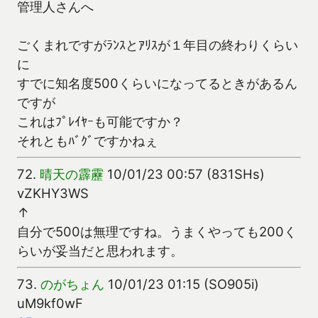
管理人さんへ
ごくまれですがﾗﾝｽとｱﾘｽが１年目の終わりくらい
に
すでに知名度500くらいになってるときがあるん
ですが
これはﾌﾟﾚｲﾔｰも可能ですか？
それともﾊﾞｸﾞですかねぇ
72.
晴天の霹靂
10/01/23 00:57 (831SHs)
vZKHY3WS
↑
自分で500は無理ですね。うまくやっても200く
らいが妥当だと思われます。
73.
のがちょん
10/01/23 01:15 (SO905i)
uM9kf0wF