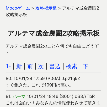
Mocoゲーム
>
攻略掲示板
>
アルテマ成金農園2
攻略掲示板
アルテマ成金農園2攻略掲示板
アルテマ成金農園2のことを何でも自由にどうぞ
～
1-
|
新
|
前
|
次
|
書込
|
検索
|
下
80.
10/01/24 17:59 (P06A) J.p21qkZ
すぐ飽きた。これで199円は高い。
81.
ハーマ
10/01/24 18:46 (S001) qS3//TbR
これは面白い！みなさんの情報使わさせて頂きま