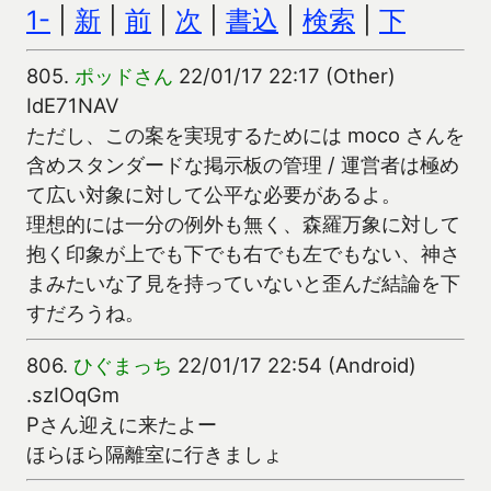
1-
|
新
|
前
|
次
|
書込
|
検索
|
下
805.
ポッドさん
22/01/17 22:17 (Other)
IdE71NAV
ただし、この案を実現するためには moco さんを
含めスタンダードな掲示板の管理 / 運営者は極め
て広い対象に対して公平な必要があるよ。
理想的には一分の例外も無く、森羅万象に対して
抱く印象が上でも下でも右でも左でもない、神さ
まみたいな了見を持っていないと歪んだ結論を下
すだろうね。
806.
ひぐまっち
22/01/17 22:54 (Android)
.szIOqGm
Pさん迎えに来たよー
ほらほら隔離室に行きましょ