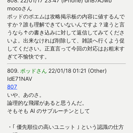
808.
22/01/17 23:47 (iPhone) dnB7AJwb
mocoさん
ポッドのポエムは攻略掲示板の内容に値するんで
すか？誰も理解できていないんですよ？違うと言
うなら↑の書き込みに対して返信してみてくださ
いよ。出来なければ削除して、雑談へ行くよう促
してください。正直言って今回の対応はお粗末す
ぎて不愉快です。
809.
ポッドさん
22/01/18 01:21 (Other)
IdE71NAV
807
いや、あのさ。
論理的な飛躍があると思うんだ。
そもそも AI のサブルーチンとして
・｢ 優先順位の高いユニット ｣ という認識の仕方