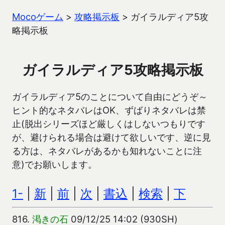
Mocoゲーム
>
攻略掲示板
>
ガイラルディア5攻
略掲示板
ガイラルディア5攻略掲示板
ガイラルディア5のことについて自由にどうぞ～
ヒント的なネタバレはOK、ずばりネタバレは禁
止(脱出シリーズほど厳しくはしないつもりです
が、避けられる場合は避けて欲しいです、逆に見
る方は、ネタバレがあるかも知れないことに注
意)でお願いします。
1-
|
新
|
前
|
次
|
書込
|
検索
|
下
816.
渇きの石
09/12/25 14:02 (930SH)