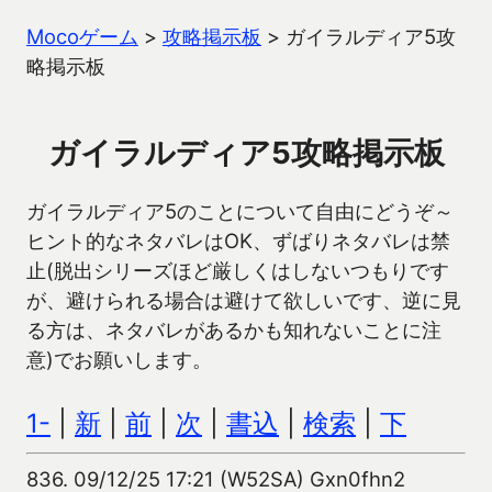
Mocoゲーム
>
攻略掲示板
>
ガイラルディア5攻
略掲示板
ガイラルディア5攻略掲示板
ガイラルディア5のことについて自由にどうぞ～
ヒント的なネタバレはOK、ずばりネタバレは禁
止(脱出シリーズほど厳しくはしないつもりです
が、避けられる場合は避けて欲しいです、逆に見
る方は、ネタバレがあるかも知れないことに注
意)でお願いします。
1-
|
新
|
前
|
次
|
書込
|
検索
|
下
836.
09/12/25 17:21 (W52SA) Gxn0fhn2