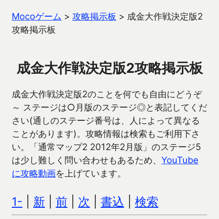
Mocoゲーム
>
攻略掲示板
>
成金大作戦決定版2
攻略掲示板
成金大作戦決定版2攻略掲示板
成金大作戦決定版2のことを何でも自由にどうぞ
～ ステージは○月版のステージ◎と表記してくだ
さい(通しのステージ番号は、人によって異なる
ことがあります)。攻略情報は検索もご利用下さ
い。「通常マップ2 2012年2月版」のステージ5
は少し難しく問い合わせもあるため、
YouTube
に攻略動画
を上げています。
1-
|
新
|
前
|
次
|
書込
|
検索