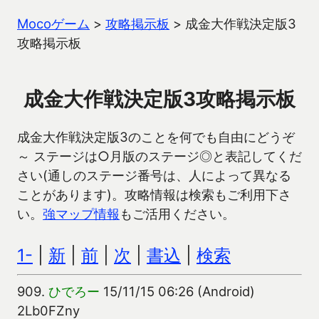
Mocoゲーム
>
攻略掲示板
>
成金大作戦決定版3
攻略掲示板
成金大作戦決定版3攻略掲示板
成金大作戦決定版3のことを何でも自由にどうぞ
～ ステージは○月版のステージ◎と表記してくだ
さい(通しのステージ番号は、人によって異なる
ことがあります)。攻略情報は検索もご利用下さ
い。
強マップ情報
もご活用ください。
1-
|
新
|
前
|
次
|
書込
|
検索
909.
ひでろー
15/11/15 06:26 (Android)
2Lb0FZny