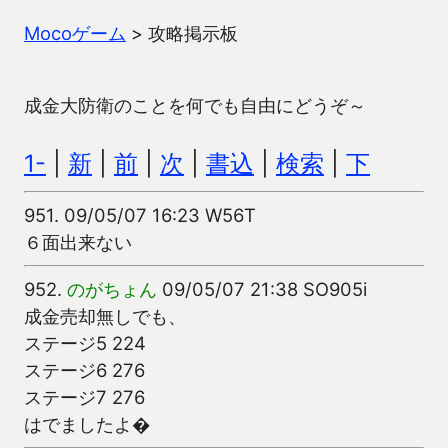
Mocoゲーム
>
攻略掲示板
成金大防衛のことを何でも自由にどうぞ～
1-
|
新
|
前
|
次
|
書込
|
検索
|
下
951.
09/05/07 16:23 W56T
６面出来ない
952.
のがちょん
09/05/07 21:38 SO905i
成金売却無しでも、
ステージ5 224
ステージ6 276
ステージ7 276
はでましたよ�