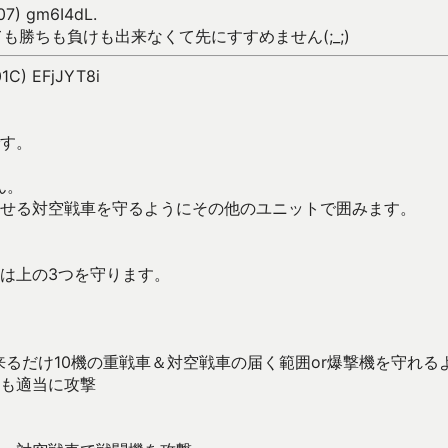
007) gm6I4dL.
っても勝ちも負けも出来なくて先にすすめません(;_;)
01C) EFjJYT8i
す。
ん。
せる対空戦車を守るようにその他のユニットで囲みます。
は上の3つを守ります。
来るだけ10機の重戦車＆対空戦車の届く範囲or爆撃機を守れる
も適当に攻撃