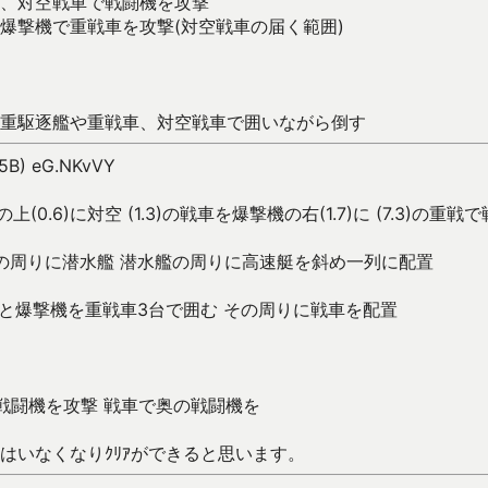
、対空戦車で戦闘機を攻撃
爆撃機で重戦車を攻撃(対空戦車の届く範囲)
重駆逐艦や重戦車、対空戦車で囲いながら倒す
N05B) eG.NKvVY
 その上(0.6)に対空 (1.3)の戦車を爆撃機の右(1.7)に (7.3)
 その周りに潜水艦 潜水艦の周りに高速艇を斜め一列に配置
.7)の対空と爆撃機を重戦車3台で囲む その周りに戦車を配置
)から戦闘機を攻撃 戦車で奥の戦闘機を
はいなくなりｸﾘｱができると思います。