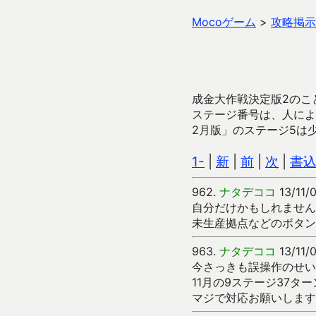
Mocoゲーム
>
攻略掲示
成金大作戦決定版2のこ
ステージ番号は、人によ
2月版」のステージ5は
1-
|
新
|
前
|
次
|
書
962.
ナタデココ
13/11/
自分だけかもしれません
未生産拠点などのボタン
963.
ナタデココ
13/11/
今さっきも誤操作のせい
11月の9ステージ37タ
マジで対応お願いします