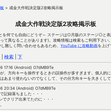
板
>
成金大作戦決定版2攻略掲示板
成金大作戦決定版2攻略掲示板
とを何でも自由にどうぞ～ ステージは○月版のステージ◎と表
って異なることがあります)。攻略情報は検索もご利用下さい。「
少し難しく問い合わせもあるため、
YouTube に攻略動画
を上げ
込
|
検索
|
下
06 17:16 (Android) O7dMB9Te
が、方向キーを操作するときの誤操作が多すぎます。個人的に
はあまり使わないのでなくして、その分方向キーを大きくして
06 20:34 (Android) O7dMB9Te
で記録落ちました・・・
ーンでクリア出来てたのに・・・
。