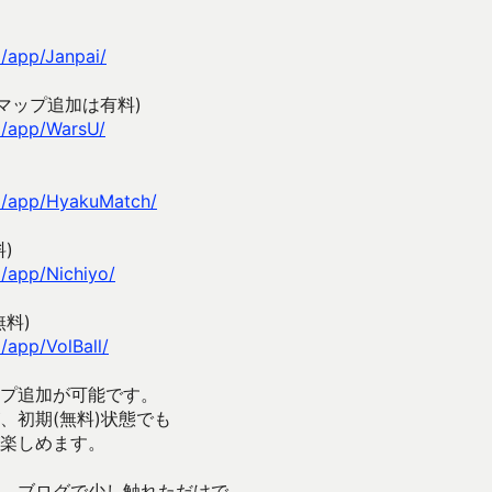
p/app/Janpai/
マップ追加は有料)
p/app/WarsU/
jp/app/HyakuMatch/
)
p/app/Nichiyo/
料)
/app/VolBall/
プ追加が可能です。
、初期(無料)状態でも
楽しめます。
、ブログで少し触れただけで