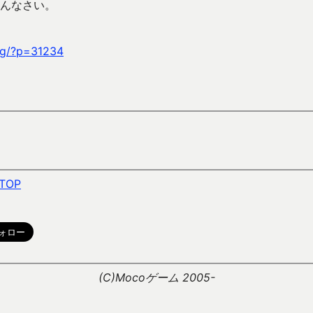
んなさい。
ag/?p=31234
TOP
。
(C)Mocoゲーム 2005-