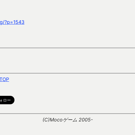
ag/?p=1543
TOP
。
(C)Mocoゲーム 2005-