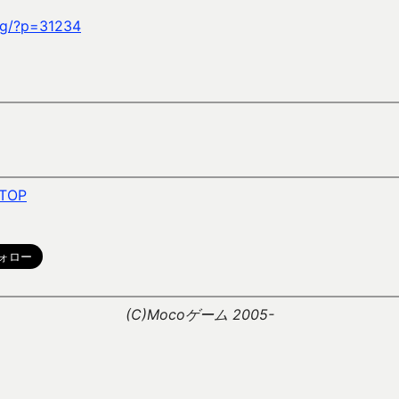
ag/?p=31234
TOP
。
(C)Mocoゲーム 2005-