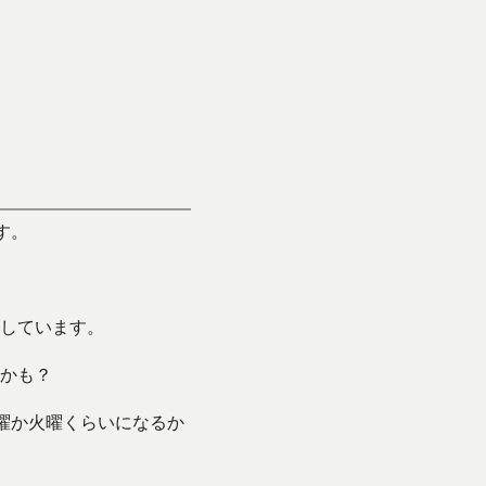
す。
くしています。
かも？
曜か火曜くらいになるか