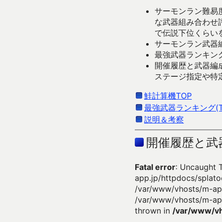
サーモンラン難易度
な武器組み合わせ
で伝説下位くらい
サーモンラン武器編
最強武器ランキング
開催履歴と武器編
ステージ指定や特
鮭計算機TOP
最強武器ランキング(Ti
説明＆考察
開催履歴と武
Fatal error
: Uncaught 
app.jp/httpdocs/splato
/var/www/vhosts/m-app
/var/www/vhosts/m-app
thrown in
/var/www/vh