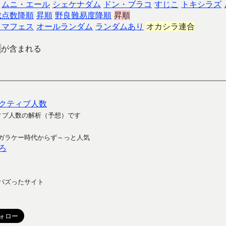
ムニ・エール
シェケナダム
ドン・ブラコ
すじこ
トキシラズ
成点数降順
昇順
野良難易度降順
昇順
クマフェス
オールランダム
ランダムあり
オカシラ連合
が含まれる
クティブ人数
ィブ人数の解析（予想）です
ガラケー時代からず～っと人気
ろ
バズったサイト