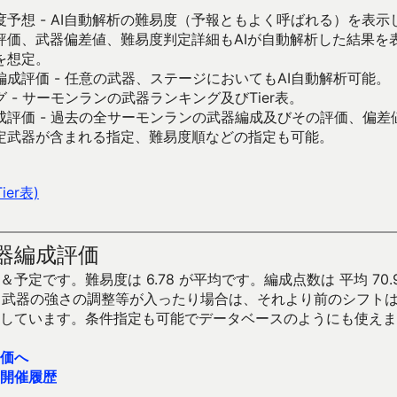
予想 - AI自動解析の難易度（予報ともよく呼ばれる）を表
評価、武器偏差値、難易度判定詳細もAIが自動解析した結果を
を想定。
成評価 - 任意の武器、ステージにおいてもAI自動解析可能。
 - サーモンランの武器ランキング及びTier表。
成評価 - 過去の全サーモンランの武器編成及びその評価、偏差
定武器が含まれる指定、難易度順などの指定も可能。
er表)
器編成評価
予定です。難易度は 6.78 が平均です。編成点数は 平均 70.
です。武器の強さの調整等が入ったり場合は、それより前のシフト
しています。条件指定も可能でデータベースのようにも使えま
価へ
開催履歴