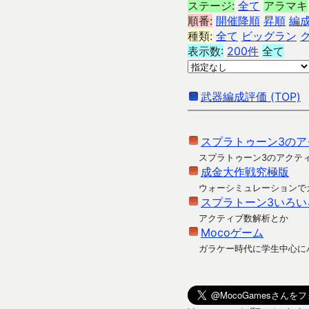
ステージ:
全て
アラマキ
順番:
開催降順
昇順
編
種類:
全て
ビッグラン
表示数:
200件
全て
武器編成評価 (TOP)
スプラトゥーン3のア
スプラトゥーン3のアクテ
成金大作戦究極版
ウォーシミュレーションで
スプラトーン3いろい
アクティブ数解析とか
Mocoゲーム
ガラケー時代に学生中心に