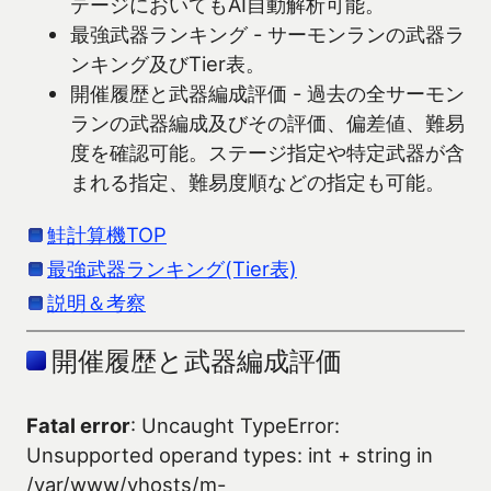
テージにおいてもAI自動解析可能。
最強武器ランキング - サーモンランの武器ラ
ンキング及びTier表。
開催履歴と武器編成評価 - 過去の全サーモン
ランの武器編成及びその評価、偏差値、難易
度を確認可能。ステージ指定や特定武器が含
まれる指定、難易度順などの指定も可能。
鮭計算機TOP
最強武器ランキング(Tier表)
説明＆考察
開催履歴と武器編成評価
Fatal error
: Uncaught TypeError:
Unsupported operand types: int + string in
/var/www/vhosts/m-